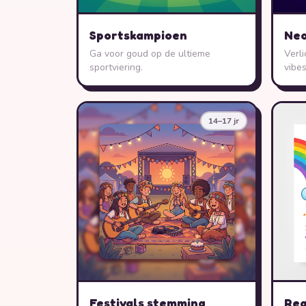
Sportskampioen
Neo
Ga voor goud op de ultieme
Verli
sportviering.
vibes
14–17 jr
Festivals stemming
Reg