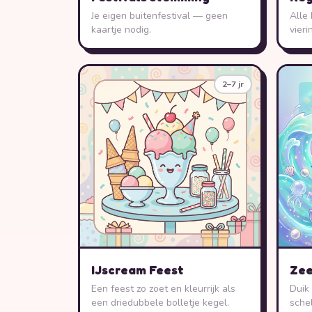
Je eigen buitenfestival — geen
Alle
kaartje nodig.
vieri
2–7 jr
IJscream Feest
Zee
Een feest zo zoet en kleurrijk als
Duik 
een driedubbele bolletje kegel.
sche