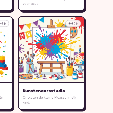
voor actie.
–9 jr
4–10 jr
Kunstenaarsstudio
én
Ontketen de kleine Picasso in elk
kind.