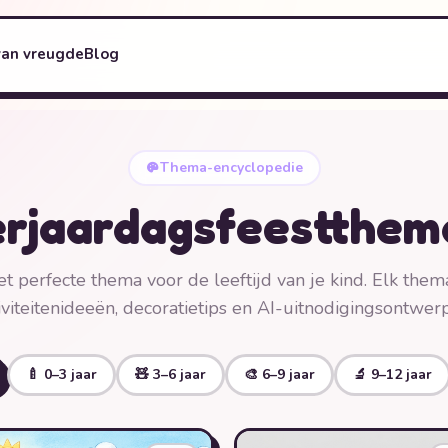
van vreugde
Blog
Thema-encyclopedie
rjaardagsfeestthem
et perfecte thema voor de leeftijd van je kind. Elk them
iviteitenideeën, decoratietips en AI-uitnodigingsontwer
🍼 0–3 jaar
🧸 3–6 jaar
🎨 6–9 jaar
🔬 9–12 jaar