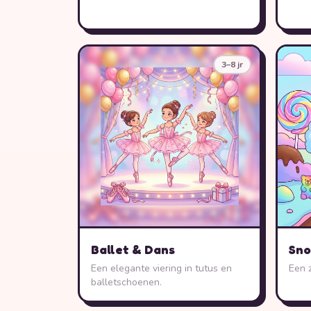
3–8 jr
Ballet & Dans
Sno
Een elegante viering in tutus en
Een 
balletschoenen.