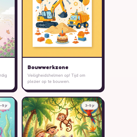
Bouwwerkzone
rdig
Veiligheidshelmen op! Tijd om
plezier op te bouwen.
–9 jr
3–9 jr