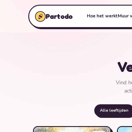
Partodo
Hoe het werkt
Muur 
Ve
Vind h
act
Alle leeftijden