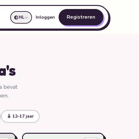
Registreren
NL
Inloggen
a's
a bevat
pen.
🎸 12–17 jaar