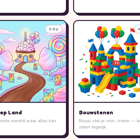
3–8 jr
4
ep Land
Bouwstenen
zoete wereld waar alles kan.
Bouw, stel je voor, creëer — é
steen tegelijk.