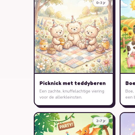
0–3 jr
Picknick met teddyberen
Boe
Een zachte, knuffelachtige viering
Boe, 
voor de allerkleinsten.
een b
2–7 jr