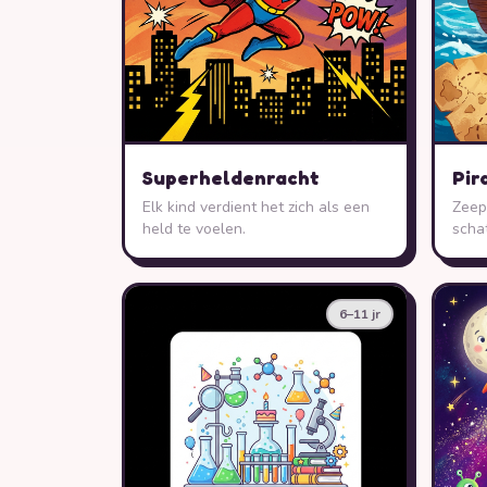
Superheldenracht
Pir
Elk kind verdient het zich als een
Zeepi
held te voelen.
scha
6–11 jr