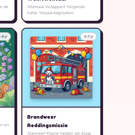
in de
Allemaal instappen! Volgende
halte: Verjaardagstation.
–8 jr
3–7 jr
Brandweer
Reddingsmissie
ën en
Alarmeer! Kleine helden zijn klaar