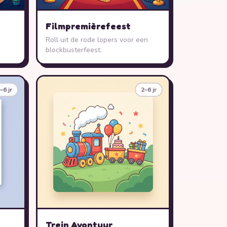
e
Filmpremièrefeest
Roll uit de rode lopers voor een
blockbusterfeest.
–6 jr
2–6 jr
Trein Avontuur