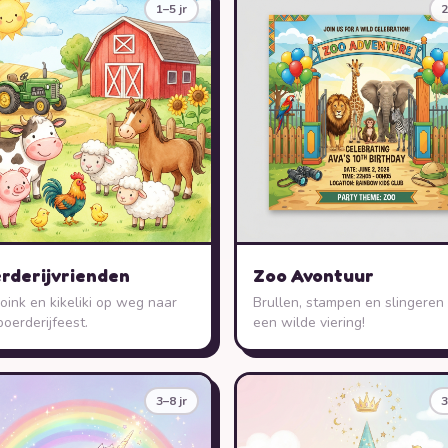
1–5 jr
2
rderijvrienden
Zoo Avontuur
oink en kikeliki op weg naar
Brullen, stampen en slingeren
oerderijfeest.
een wilde viering!
3–8 jr
3