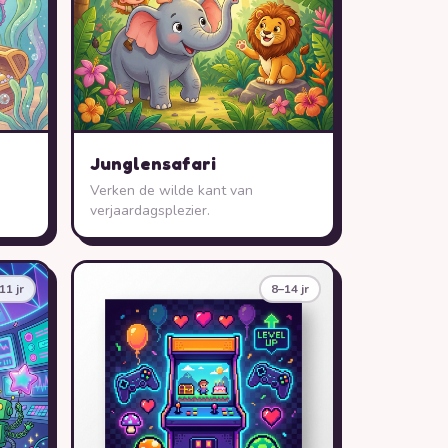
Junglensafari
Verken de wilde kant van
verjaardagsplezier.
11 jr
8–14 jr