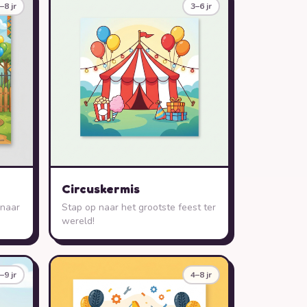
–8 jr
3–6 jr
Circuskermis
 naar
Stap op naar het grootste feest ter
wereld!
–9 jr
4–8 jr