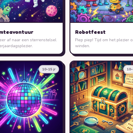
mteavontuur
Robotfeest
eer af naar een sterrenstelsel
Piep piep! Tijd om het plezier o
erjaardagsplezier.
winden.
10–15 jr
10–