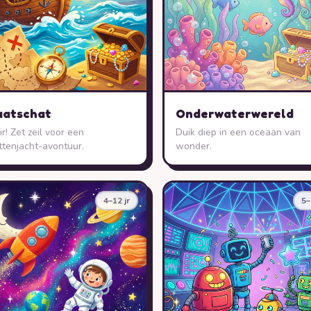
aatschat
Onderwaterwereld
r! Zet zeil voor een
Duik diep in een oceaan van
ttenjacht-avontuur.
wonder.
4–12 jr
5–