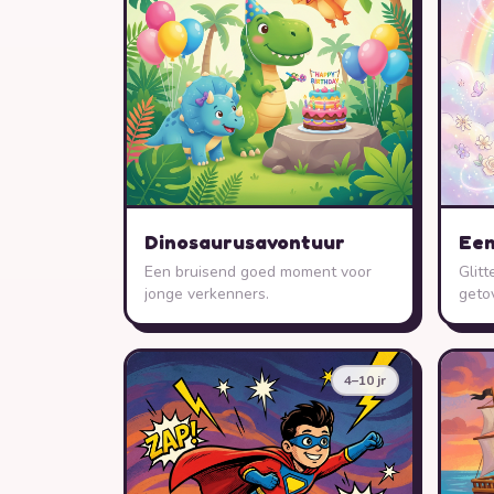
Dinosaurusavontuur
Een
Een bruisend goed moment voor
Glit
jonge verkenners.
geto
4–10 jr