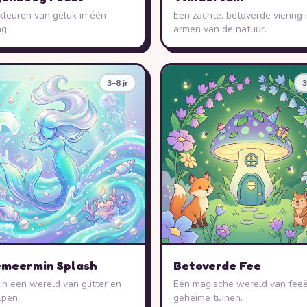
 kleuren van geluk in één
Een zachte, betoverde viering 
ng.
armen van de natuur.
3–8 jr
3
meermin Splash
Betoverde Fee
in een wereld van glitter en
Een magische wereld van fee
lpen.
geheime tuinen.