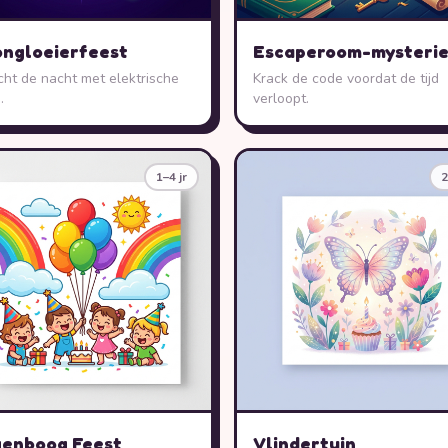
ngloeierfeest
Escaperoom-mysteri
cht de nacht met elektrische
Krack de code voordat de tijd
.
verloopt.
1–4 jr
2
enboog Feest
Vlindertuin