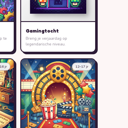
Gamingtocht
p te
Breng je verjaardag op
legendarische niveau.
16 jr
12–17 jr