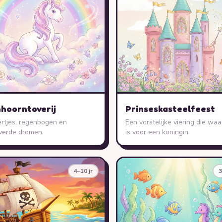
hoorntoverij
Prinseskasteelfeest
tertjes, regenbogen en
Een vorstelijke viering die waa
verde dromen.
is voor een koningin.
4–10 jr
3