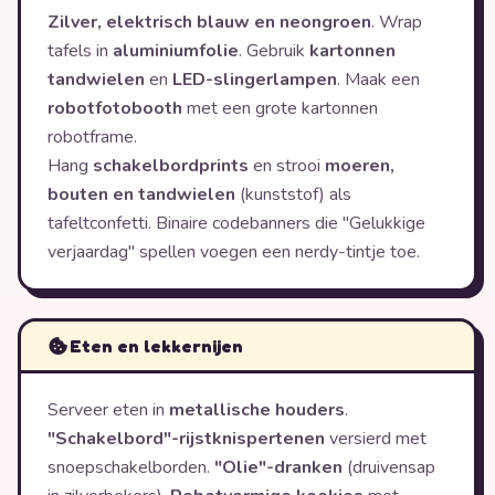
Zilver, elektrisch blauw en neongroen
. Wrap
tafels in
aluminiumfolie
. Gebruik
kartonnen
tandwielen
en
LED-slingerlampen
. Maak een
robotfotobooth
met een grote kartonnen
robotframe.
Hang
schakelbordprints
en strooi
moeren,
bouten en tandwielen
(kunststof) als
tafeltconfetti. Binaire codebanners die "Gelukkige
verjaardag" spellen voegen een nerdy-tintje toe.
Eten en lekkernijen
Serveer eten in
metallische houders
.
"Schakelbord"-rijstknispertenen
versierd met
snoepschakelborden.
"Olie"-dranken
(druivensap