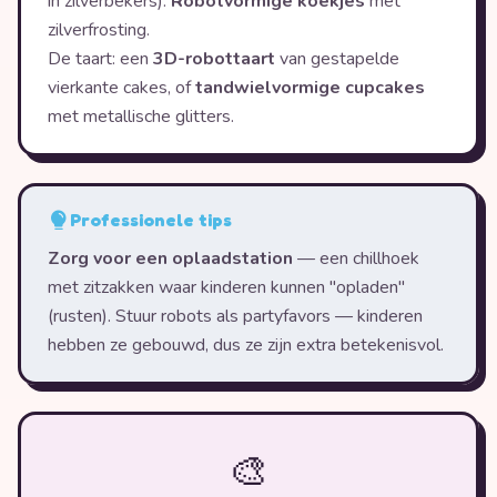
in zilverbekers).
Robotvormige koekjes
met
zilverfrosting.
De taart: een
3D-robottaart
van gestapelde
vierkante cakes, of
tandwielvormige cupcakes
met metallische glitters.
Professionele tips
Zorg voor een oplaadstation
— een chillhoek
met zitzakken waar kinderen kunnen "opladen"
(rusten). Stuur robots als partyfavors — kinderen
hebben ze gebouwd, dus ze zijn extra betekenisvol.
🎨