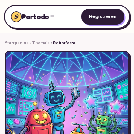
Partodo
Registreren
Startpagina
Thema's
Robotfeest