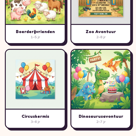
Boerderijvrienden
Zoo Avontuur
1–5 jr
2–8 jr
Circuskermis
Dinosaurusavontuur
3–6 jr
2–7 jr