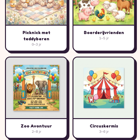
Picknick met
Boerderijvrienden
1–5 jr
teddyberen
0–3 jr
Zoo Avontuur
Circuskermis
2–8 jr
3–6 jr