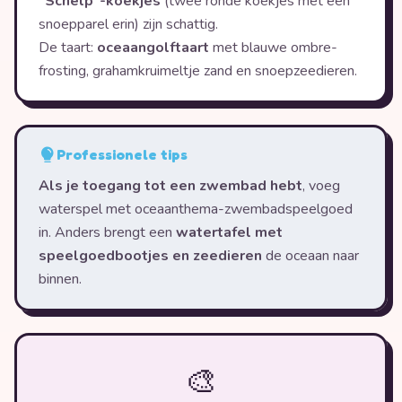
"Schelp"-koekjes
(twee ronde koekjes met een
snoepparel erin) zijn schattig.
De taart:
oceaangolftaart
met blauwe ombre-
frosting, grahamkruimeltje zand en snoepzeedieren.
Professionele tips
Als je toegang tot een zwembad hebt
, voeg
waterspel met oceaanthema-zwembadspeelgoed
in. Anders brengt een
watertafel met
speelgoedbootjes en zeedieren
de oceaan naar
binnen.
🎨