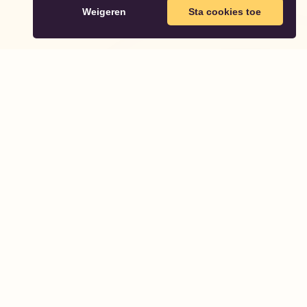
Weigeren
Sta cookies toe
Partodo
Partodo helpt je onvergetelijke verjaardagsfeestjes voor je
kinderen te plannen en organiseren.
Juridisch
Privacybeleid