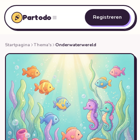
Partodo
Registreren
Startpagina
Thema's
Onderwaterwereld