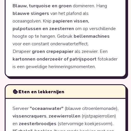
Blauw, turquoise en groen
domineren. Hang
blauwe slingers
van het plafond als
oceaangolven. Knip
papieren vissen,
pulpotussen en zeesterren
om op verschillende
hoogte op te hangen. Gebruik
bellenmachines
voor een constant onderwaterteffect.
Drrapeer
groen crepepapier
als zeewier. Een
kartonnen onderzeeër of patrijspoort
fotokader
is een geweldige herinneringsmomenten.
Eten en lekkernijen
Serveer
"oceaanwater"
(blauwe citroenlemonade),
vissencraquers
,
zeewierrollen
(rijstpapierrollen)
en
zeesterbroodjes
(stervormige koekjesvorm).