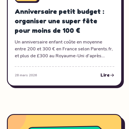
Anniversaire petit budget :
organiser une super fête
pour moins de 100 €
Un anniversaire enfant coûte en moyenne
entre 200 et 300 € en France selon Parents.fr,
et plus de £300 au Royaume-Uni d'après
MoneyHelper (Gov UK). Mais voici la vérité que
la plupart des blogs d'organisation ne vous
Lire
28 mars 2026
disent pas : les enfants de moins de 10 ans se
fichent complètement du montant dépensé. Ce
qui compte pour eux, c'est s'amuser, bien
manger et profiter de leurs amis. Voici
comment offrir tout ça pour moins de 100 €.