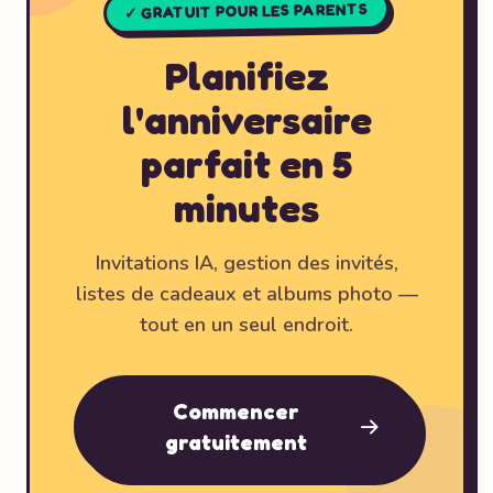
✓ GRATUIT POUR LES PARENTS
Planifiez
l'anniversaire
parfait en 5
minutes
Invitations IA, gestion des invités,
listes de cadeaux et albums photo —
tout en un seul endroit.
Commencer
gratuitement