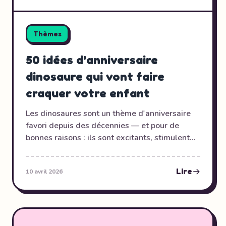
Thèmes
50 idées d'anniversaire
dinosaure qui vont faire
craquer votre enfant
Les dinosaures sont un thème d'anniversaire
favori depuis des décennies — et pour de
bonnes raisons : ils sont excitants, stimulent
l'imagination et fonctionnent pour tous les
âges de 2 à 10 ans. Que votre enfant
Lire
10 avril 2026
connaisse les noms scientifiques par cœur ou
qu'il adore simplement rugir sur tout le
monde, voici 50 idées pour rendre son
anniversaire dino inoubliable.