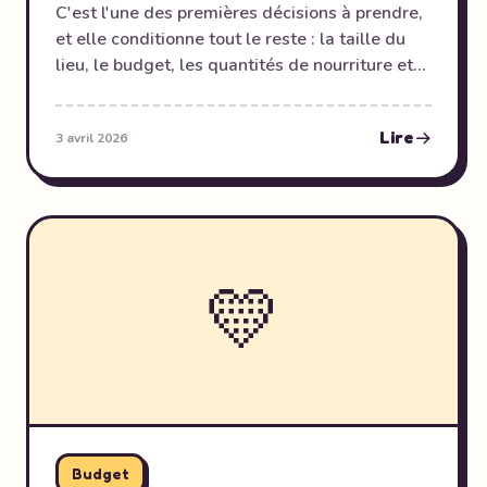
C'est l'une des premières décisions à prendre,
et elle conditionne tout le reste : la taille du
lieu, le budget, les quantités de nourriture et
le niveau de décibels à prévoir. Trop peu
d'invités et votre enfant est déçu. Trop
Lire
3 avril 2026
nombreux et vous gérez seul(e) vingt bambins
sous sucre. Voici comment trouver le juste
équilibre.
💛
Budget