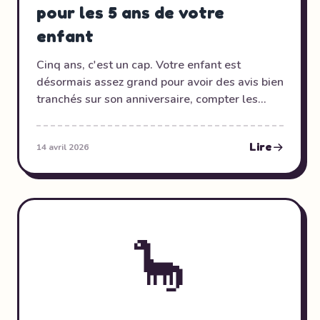
pour les 5 ans de votre
enfant
Cinq ans, c'est un cap. Votre enfant est
désormais assez grand pour avoir des avis bien
tranchés sur son anniversaire, compter les
jours sur le calendrier et s'en souvenir
longtemps. Autant dire que la pression est là
Lire
14 avril 2026
— et que la fenêtre de planification est plus
courte qu'on ne le croit. Ce guide vous donne
une liste semaine par semaine pour ne rien
oublier.
🦕