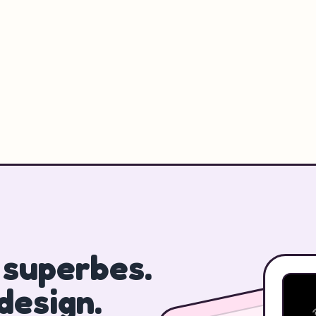
 superbes.
design.