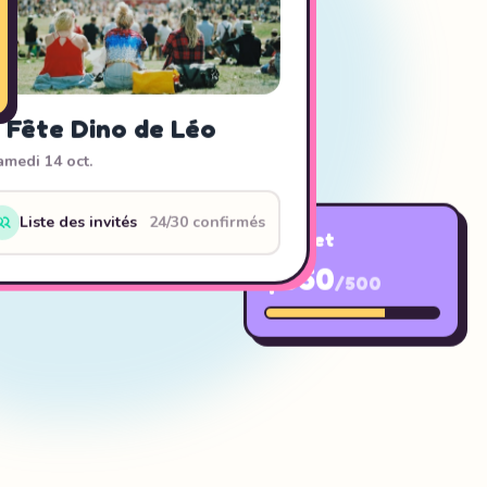
 Fête Dino de Léo
amedi 14 oct.
Budget
Liste des invités
24/30 confirmés
$350
/500