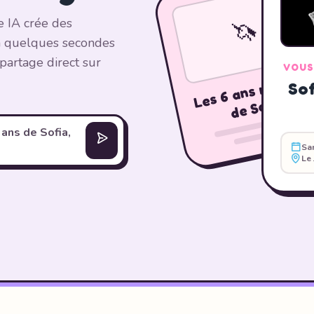
🦄
e IA crée des
en quelques secondes
partage direct sur
VOUS
g
of
Sof
L
e
a !
 ans de Sofia,
Sa
Le 