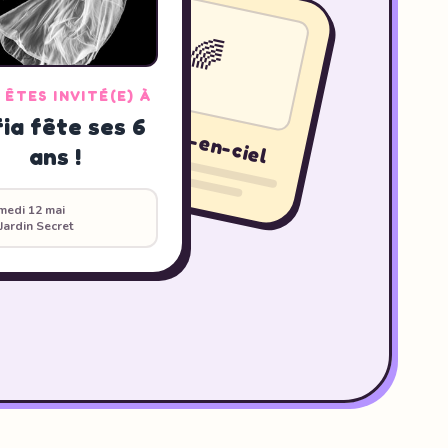
🌈
 ÊTES INVITÉ(E) À
s
6
a
n
s
m
a
i
q
u
e
s
d
e
S
i
Fête Arc-en-ciel
ia fête ses 6
ans !
medi 12 mai
Jardin Secret