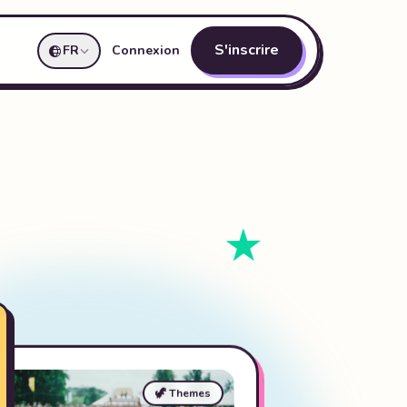
S'inscrire
FR
Connexion
🦖 Themes