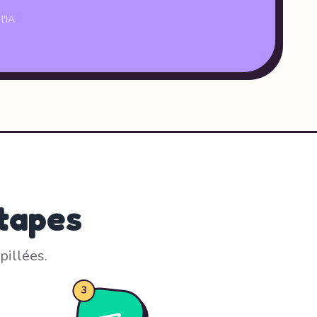
l'IA
étapes
pillées.
3