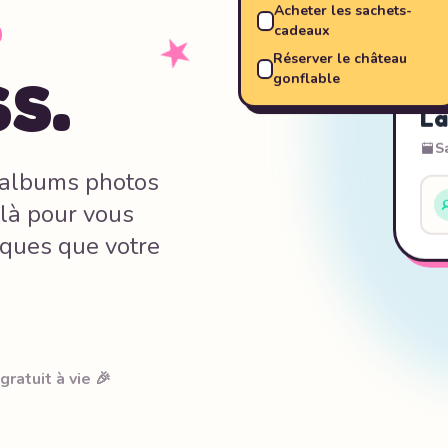
.
Acheter les sachets-
cadeaux
Réserver le château
s.
gonflable
La
S
x albums photos
là pour vous
iques que votre
gratuit à vie 🎉