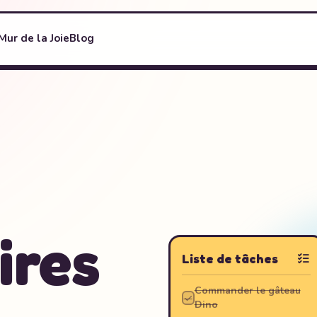
Mur de la Joie
Blog
ires
Liste de tâches
Commander le gâteau
Dino