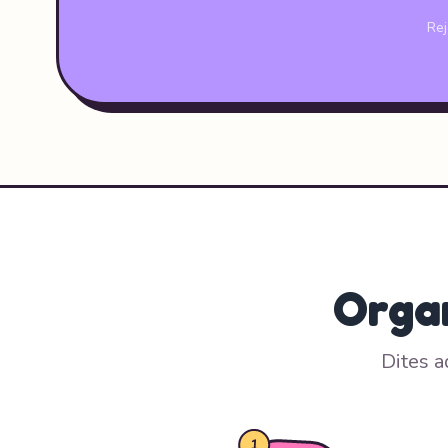
Rej
Organ
Dites a
1