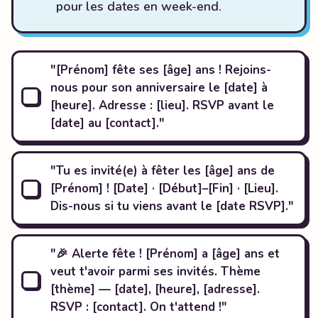
pour les dates en week-end.
"[Prénom] fête ses [âge] ans ! Rejoins-
nous pour son anniversaire le [date] à
[heure]. Adresse : [lieu]. RSVP avant le
[date] au [contact]."
"Tu es invité(e) à fêter les [âge] ans de
[Prénom] ! [Date] · [Début]–[Fin] · [Lieu].
Dis-nous si tu viens avant le [date RSVP]."
"🎉 Alerte fête ! [Prénom] a [âge] ans et
veut t'avoir parmi ses invités. Thème
[thème] — [date], [heure], [adresse].
RSVP : [contact]. On t'attend !"