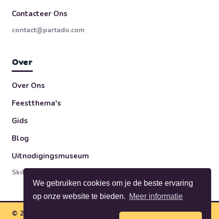
Contacteer Ons
contact@partado.com
Over
Over Ons
Feestthema's
Gids
Blog
Uitnodigingsmuseum
Skileo ltd — Sofia, Bulgaria
We gebruiken cookies om je de beste ervaring
op onze website te bieden.
Meer informatie
© 2026 Partodo — Verjaardagsplanning Eenvoudig