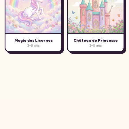
Magie des Licornes
Château de Princesse
3–8 ans
3–9 ans