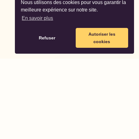
Nous utilisons des cookies pour vous garantir la
meilleure expérience sur notre site.
En savoir plus
Autoriser les
Refuser
cookies
Partodo
Partodo vous aide à planifier et organiser des fêtes
d'anniversaire inoubliables pour vos enfants.