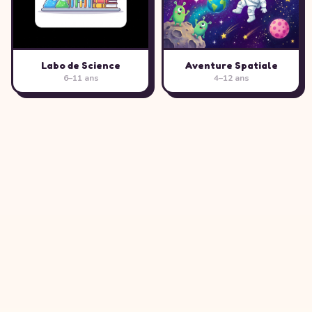
Labo de Science
Aventure Spatiale
6–11 ans
4–12 ans