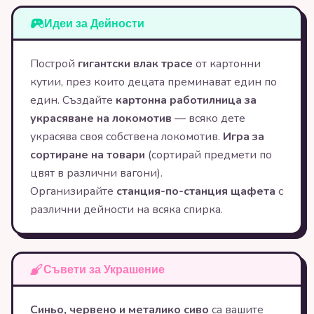
Идеи за Дейности
Построй
гигантски влак трасе
от картонни
кутии, през които децата преминават един по
един. Създайте
картонна работилница за
украсяване на локомотив
— всяко дете
украсява своя собствена локомотив.
Игра за
сортиране на товари
(сортирай предмети по
цвят в различни вагони).
Организирайте
станция-по-станция щафета
с
различни дейности на всяка спирка.
Съвети за Украшение
Синьо, червено и металико сиво
са вашите