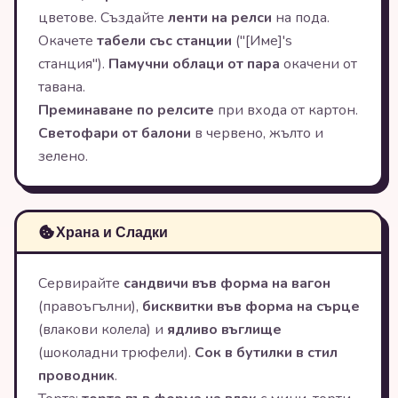
цветове. Създайте
ленти на релси
на пода.
Окачете
табели със станции
("[Име]'s
станция").
Памучни облаци от пара
окачени от
тавана.
Преминаване по релсите
при входа от картон.
Светофари от балони
в червено, жълто и
зелено.
Храна и Сладки
Сервирайте
сандвичи във форма на вагон
(правоъгълни),
бисквитки във форма на сърце
(влакови колела) и
ядливо въглище
(шоколадни трюфели).
Сок в бутилки в стил
проводник
.