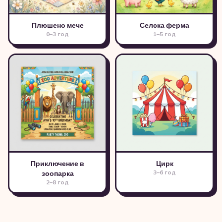
Плюшено мече
Селска ферма
0–3 год
1–5 год
Приключение в
Цирк
3–6 год
зоопарка
2–8 год