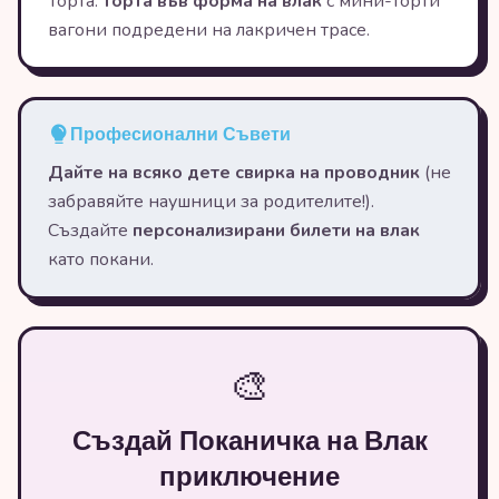
Торта:
торта във форма на влак
с мини-торти
вагони подредени на лакричен трасе.
Професионални Съвети
Дайте на всяко дете свирка на проводник
(не
забравяйте наушници за родителите!).
Създайте
персонализирани билети на влак
като покани.
🎨
Създай Поканичка на Влак
приключение