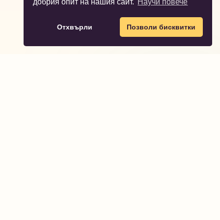
добрия опит на нашия сайт.
Научи повече
Отхвърли
Позволи бисквитки
Partodo
Partodo ти помага да планираш и организираш
незабравими детски партита.
Правно