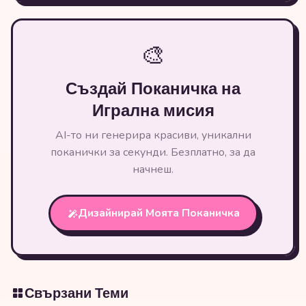
🎨
Създай Поканичка на
Игрална мисия
AI-то ни генерира красиви, уникални
поканички за секунди. Безплатно, за да
начнеш.
Дизайнирай Моята Поканичка
Свързани Теми