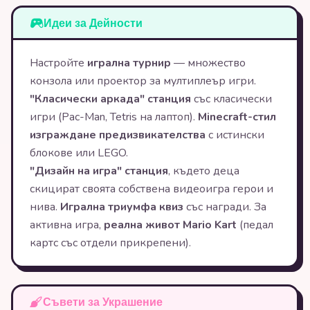
Идеи за Дейности
Настройте
игрална турнир
— множество
конзола или проектор за мултиплеър игри.
"Класически аркада" станция
със класически
игри (Pac-Man, Tetris на лаптоп).
Minecraft-стил
изграждане предизвикателства
с истински
блокове или LEGO.
"Дизайн на игра" станция
, където деца
скицират своята собствена видеоигра герои и
нива.
Игрална триумфа квиз
със награди. За
активна игра,
реална живот Mario Kart
(педал
картс със отдели прикрепени).
Съвети за Украшение