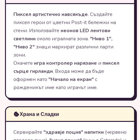
Пиксел артистично навсякъде
. Създайте
пиксел герои от цветни Post-it бележки на
стени. Използвайте
неонов LED лентови
светлини
около игралната зона.
"Ниво 1",
"Ниво 2"
знаци маркират различни парти
зони.
Окачете
игра контролер нарязане
и
пиксел
сърце гирланди
. Входа може да бъде
оформен като
"Начало на екран"
с
рожденикът име като играчът име.
Храна и Сладки
Сервирайте
"здравје поция" напитки
(червено