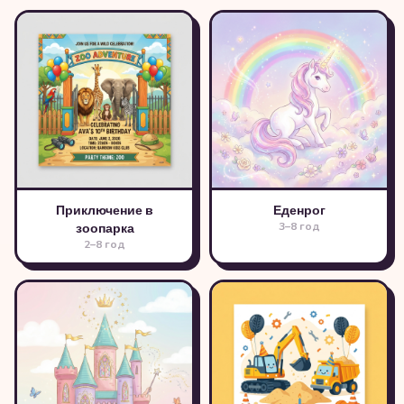
Приключение в
Еденрог
3–8 год
зоопарка
2–8 год