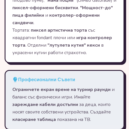
плодово пуне),
"мана поция"
(синьо Gatorade) и
пиксел-оформени бисквитки
.
"Мощност-до"
пица филийки
и
контролер-оформени
сандвичи
.
Тортата:
пиксел артистична торта
със
квадратни fondant плочи или
игра контролер
торта
. Отделни
"лутулета кутия" кекси
в
украсени кутии работи страхотно.
Професионални Съвети
Ограничете екран време на турнир раунди
и
баланс със физически игри. Имайте
зареждане кабели достъпни
за деца, които
носят своите собствени устройства. Създайте
класиране таблица
показана на ТВ.