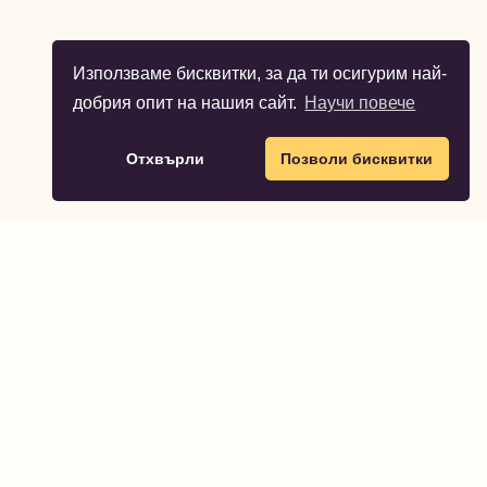
Използваме бисквитки, за да ти осигурим най-
добрия опит на нашия сайт.
Научи повече
Отхвърли
Позволи бисквитки
Partodo
Partodo ти помага да планираш и организираш
незабравими детски партита.