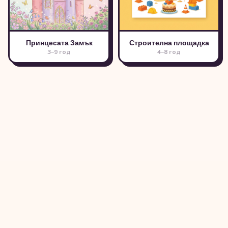
Принцесата Замък
Строителна площадка
3–9 год
4–8 год