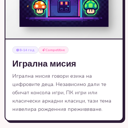
8–14 год
Competitive
Игрална мисия
Игрална мисия говори езика на
цифровите деца. Независимо дали те
обичат консола игри, ПК игри или
класически аркадни класици, тази тема
нивелира рожденния преживяване.