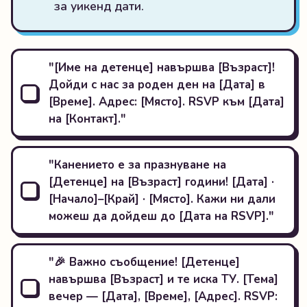
за уикенд дати.
"[Име на детенце] навършва [Възраст]!
Дойди с нас за роден ден на [Дата] в
[Време]. Адрес: [Място]. RSVP към [Дата]
на [Контакт]."
"Канението е за празнуване на
[Детенце] на [Възраст] години! [Дата] ·
[Начало]–[Край] · [Място]. Кажи ни дали
можеш да дойдеш до [Дата на RSVP]."
"🎉 Важно съобщение! [Детенце]
навършва [Възраст] и те иска ТУ. [Тема]
вечер — [Дата], [Време], [Адрес]. RSVP: