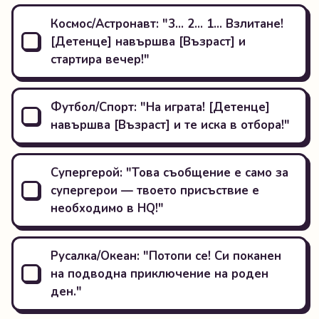
Космос/Астронавт: "3… 2… 1… Взлитане!
[Детенце] навършва [Възраст] и
стартира вечер!"
Футбол/Спорт: "На играта! [Детенце]
навършва [Възраст] и те иска в отбора!"
Супергерой: "Това съобщение е само за
супергерои — твоето присъствие е
необходимо в HQ!"
Русалка/Океан: "Потопи се! Си поканен
на подводна приключение на роден
ден."