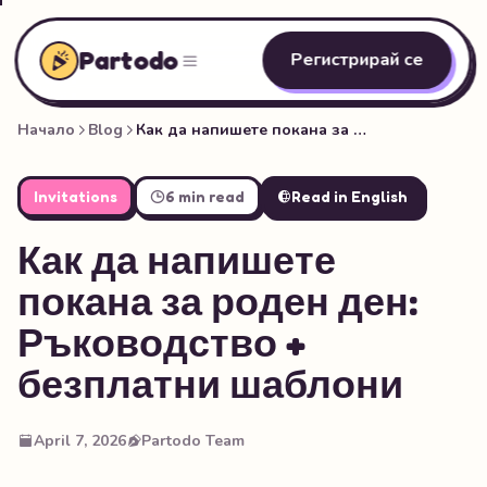
Partodo
Регистрирай се
Начало
Blog
Как да напишете покана за роден ден: Ръководство + безплатни шаблони
Invitations
6 min read
Read in English
Как да напишете
покана за роден ден:
Ръководство +
безплатни шаблони
April 7, 2026
Partodo Team